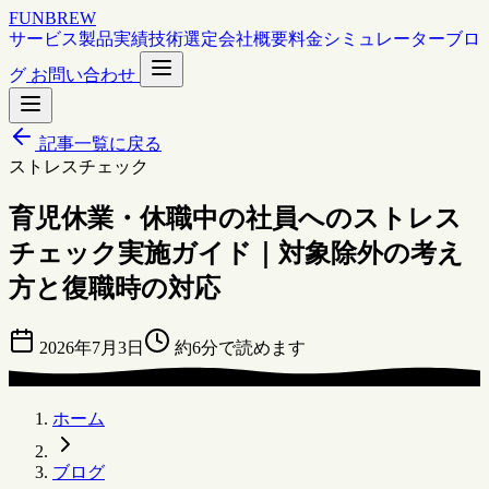
FUNBREW
サービス
製品
実績
技術選定
会社概要
料金シミュレーター
ブロ
グ
お問い合わせ
記事一覧に戻る
ストレスチェック
育児休業・休職中の社員へのストレス
チェック実施ガイド｜対象除外の考え
方と復職時の対応
2026年7月3日
約6分で読めます
ホーム
ブログ