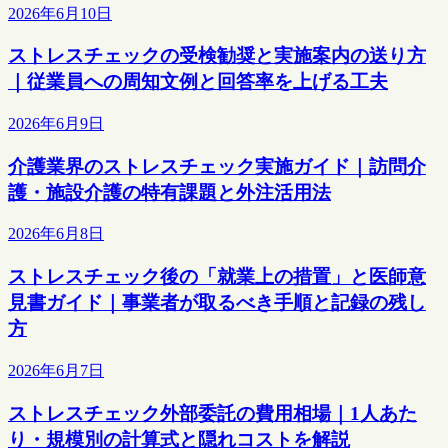
2026年6月10日
ストレスチェックの受検勧奨と実施案内の送り方
｜従業員への周知文例と回答率を上げる工夫
2026年6月9日
介護業界のストレスチェック実施ガイド｜訪問介
護・施設介護の特有課題と外注活用法
2026年6月8日
ストレスチェック後の「就業上の措置」と医師意
見書ガイド｜事業者が取るべき手順と記録の残し
方
2026年6月7日
ストレスチェック外部委託の費用相場｜1人あた
り・規模別の計算式と隠れコストを解説