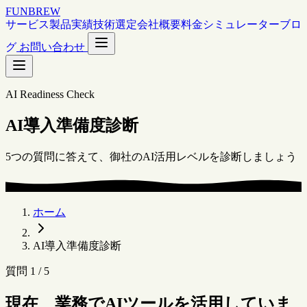
FUNBREW
サービス
製品
実績
技術選定
会社概要
料金シミュレーター
ブロ
グ
お問い合わせ
AI Readiness Check
AI導入準備度診断
5つの質問に答えて、御社のAI活用レベルを診断しましょう
ホーム
AI導入準備度診断
質問 1 / 5
現在、業務でAIツールを活用していま