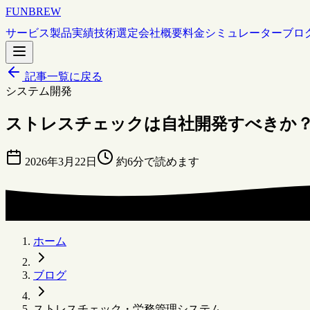
FUNBREW
サービス
製品
実績
技術選定
会社概要
料金シミュレーター
ブロ
記事一覧に戻る
システム開発
ストレスチェックは自社開発すべきか？損
2026年3月22日
約6分で読めます
ホーム
ブログ
ストレスチェック・労務管理システム