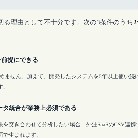
切る理由として不十分です。次の3条件のうち
用を前提にできる
見込めません。加えて、開発したシステムを5年以上使い
す。
ータ統合が業務上必須である
を突き合わせて分析したい場合、外注SaaSのCSV連
面で生まれます。