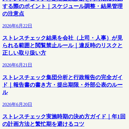
する際のポイント｜スケジュール調整・結果管理
の注意点
2026年6月22日
ストレスチェック結果を会社（上司・人事）が見
られる範囲と閲覧禁止ルール｜違反時のリスクと
正しい取り扱い方
2026年6月21日
ストレスチェック集団分析と行政報告の完全ガイ
ド｜報告書の書き方・提出期限・外部公表のルー
ル
2026年6月20日
ストレスチェック実施時期の決め方ガイド｜年1回
の計画方法と繁忙期を避けるコツ