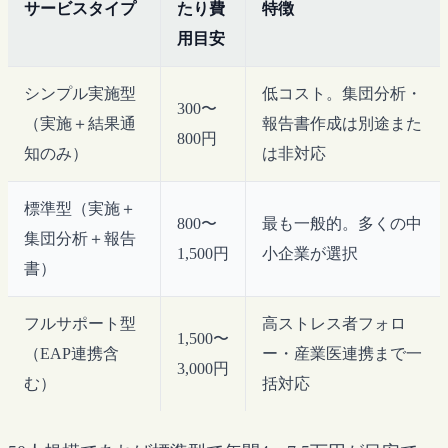
サービスタイプ
たり費
特徴
用目安
シンプル実施型
低コスト。集団分析・
300〜
（実施＋結果通
報告書作成は別途また
800円
知のみ）
は非対応
標準型（実施＋
800〜
最も一般的。多くの中
集団分析＋報告
1,500円
小企業が選択
書）
フルサポート型
高ストレス者フォロ
1,500〜
（EAP連携含
ー・産業医連携まで一
3,000円
む）
括対応