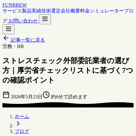
FUNBREW
サービス
製品
実績
技術選定
会社概要
料金シミュレーター
ブロ
グ
お問い合わせ
記事一覧に戻る
労務・HR
ストレスチェック外部委託業者の選び
方｜厚労省チェックリストに基づく7つ
の確認ポイント
2026年5月23日
約6分で読めます
ホーム
ブログ