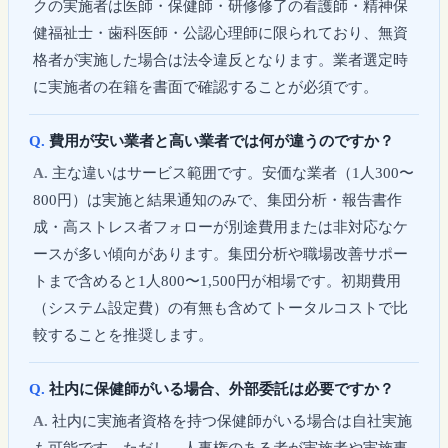
クの実施者は医師・保健師・研修修了の看護師・精神保
健福祉士・歯科医師・公認心理師に限られており、無資
格者が実施した場合は法令違反となります。業者選定時
に実施者の在籍を書面で確認することが必須です。
費用が安い業者と高い業者では何が違うのですか？
主な違いはサービス範囲です。安価な業者（1人300〜
800円）は実施と結果通知のみで、集団分析・報告書作
成・高ストレス者フォローが別途費用または非対応なケ
ースが多い傾向があります。集団分析や職場改善サポー
トまで含めると1人800〜1,500円が相場です。初期費用
（システム設定費）の有無も含めてトータルコストで比
較することを推奨します。
社内に保健師がいる場合、外部委託は必要ですか？
社内に実施者資格を持つ保健師がいる場合は自社実施
も可能です。ただし、人事権のある者が実施者や実施事