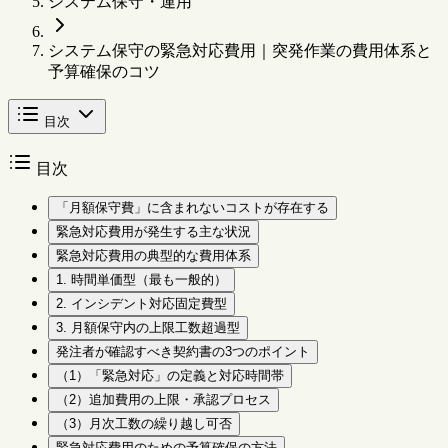
システム保守・運用
システム保守の緊急対応費用｜突発作業の費用体系と
予算確保のコツ
目次
目次
「月額保守費」に含まれないコストが存在する
緊急対応費用が発生する主な状況
緊急対応費用の典型的な費用体系
1. 時間単価型（最も一般的）
2. インシデント対応固定費型
3. 月額保守内の上限工数超過型
発注者が確認すべき契約書の3つのポイント
（1）「緊急対応」の定義と対応時間帯
（2）追加費用の上限・承認プロセス
（3）月次工数の繰り越し可否
緊急対応費用のための予算確保の方法