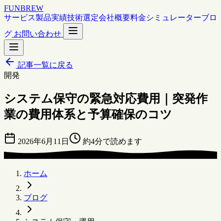
FUNBREW
サービス
製品
実績
技術選定
会社概要
料金シミュレーター
ブロ
グ
お問い合わせ
記事一覧に戻る
開発
システム保守の緊急対応費用｜突発作
業の費用体系と予算確保のコツ
2026年6月11日
約4分で読めます
ホーム
ブログ