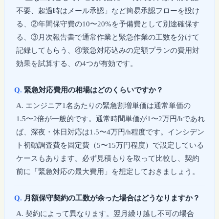
不要、超過時はメール承認」など簡易承認フローを設け
る、②年間保守費の10〜20%を予備費として別途確保す
る、③月次報告書で通常作業と緊急作業の工数を分けて
記録してもらう、④緊急対応込みの定額プランの費用対
効果を試算する、の4つが有効です。
緊急対応費用の相場はどのくらいですか？
エンジニア1名あたりの緊急割増単価は通常単価の
1.5〜2倍が一般的です。通常時間単価が1〜2万円/hであれ
ば、深夜・休日対応は1.5〜4万円/h程度です。インシデン
ト初動調査費を固定費（5〜15万円程度）で設定している
ケースもあります。必ず見積もりを取って比較し、契約
前に「緊急対応の最大費用」を想定しておきましょう。
月額保守契約の工数が余った場合はどうなりますか？
契約によって異なります。翌月繰り越し不可の場合