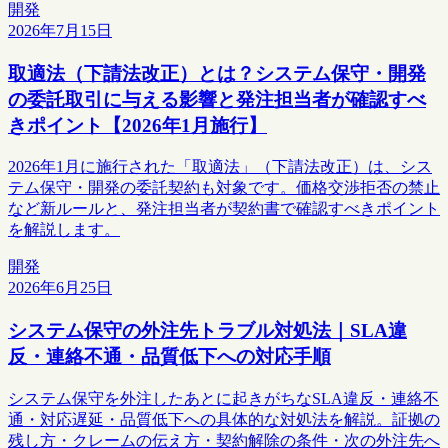
開発
2026年7月15日
取適法（下請法改正）とは？システム保守・開発
の委託取引に与える影響と発注担当者が確認すべ
きポイント【2026年1月施行】
2026年1月に施行された「取適法」（下請法改正）は、シス
テム保守・開発の委託契約も対象です。価格交渉拒否の禁止
など新ルールと、発注担当者が契約書で確認すべきポイント
を解説します。
開発
2026年6月25日
システム保守の外注先トラブル対処法｜SLA違
反・連絡不通・品質低下への対応手順
システム保守を外注したあとに起きがちなSLA違反・連絡不
通・対応遅延・品質低下への具体的な対処法を解説。証拠の
残し方・クレームの伝え方・契約解除の条件・次の外注先へ