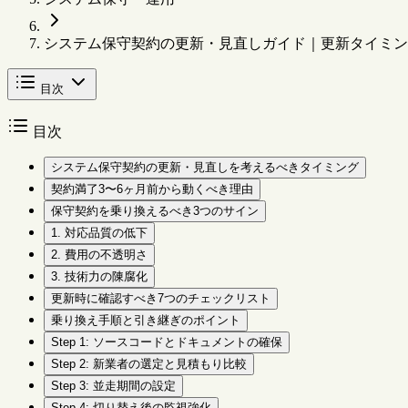
システム保守契約の更新・見直しガイド｜更新タイミン
目次
目次
システム保守契約の更新・見直しを考えるべきタイミング
契約満了3〜6ヶ月前から動くべき理由
保守契約を乗り換えるべき3つのサイン
1. 対応品質の低下
2. 費用の不透明さ
3. 技術力の陳腐化
更新時に確認すべき7つのチェックリスト
乗り換え手順と引き継ぎのポイント
Step 1: ソースコードとドキュメントの確保
Step 2: 新業者の選定と見積もり比較
Step 3: 並走期間の設定
Step 4: 切り替え後の監視強化