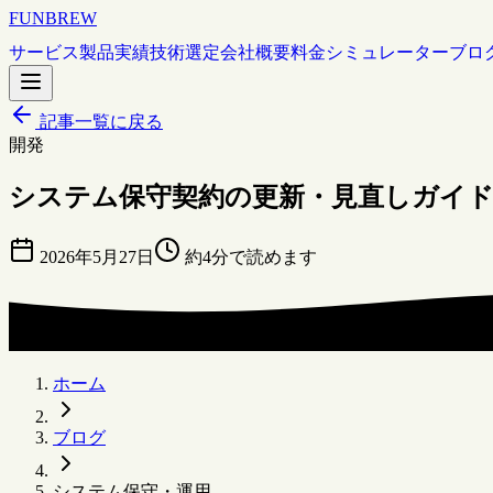
FUNBREW
サービス
製品
実績
技術選定
会社概要
料金シミュレーター
ブロ
記事一覧に戻る
開発
システム保守契約の更新・見直しガイ
2026年5月27日
約4分で読めます
ホーム
ブログ
システム保守・運用