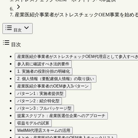
産業医紹介事業者がストレスチェックOEM事業を始め
目次
目次
産業医紹介事業者がストレスチェックOEM代理店として参入すべ
参入前に確認すべき法的要件
1. 実施者の役割分担の明確化
2. 個人情報（要配慮個人情報）の取り扱い
産業医紹介事業者のOEM参入3パターン
パターン1：実施者提供型
パターン2：紹介特化型
パターン3：フルパッケージ型
提案スクリプト：産業医選任企業へのアプローチ
収益モデルの試算
WellMil代理店スキームの活用
まとめ：産業医紹介事業者のOEM参入チェックリスト