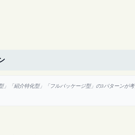
ン
供型」「紹介特化型」「フルパッケージ型」の3パターンが