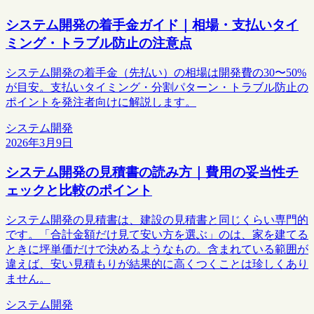
システム開発の着手金ガイド｜相場・支払いタイ
ミング・トラブル防止の注意点
システム開発の着手金（先払い）の相場は開発費の30〜50%
が目安。支払いタイミング・分割パターン・トラブル防止の
ポイントを発注者向けに解説します。
システム開発
2026年3月9日
システム開発の見積書の読み方｜費用の妥当性チ
ェックと比較のポイント
システム開発の見積書は、建設の見積書と同じくらい専門的
です。「合計金額だけ見て安い方を選ぶ」のは、家を建てる
ときに坪単価だけで決めるようなもの。含まれている範囲が
違えば、安い見積もりが結果的に高くつくことは珍しくあり
ません。
システム開発