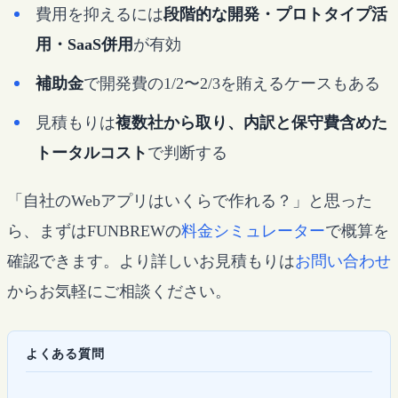
費用を抑えるには
段階的な開発・プロトタイプ活
用・SaaS併用
が有効
補助金
で開発費の1/2〜2/3を賄えるケースもある
見積もりは
複数社から取り、内訳と保守費含めた
トータルコスト
で判断する
「自社のWebアプリはいくらで作れる？」と思った
ら、まずはFUNBREWの
料金シミュレーター
で概算を
確認できます。より詳しいお見積もりは
お問い合わせ
からお気軽にご相談ください。
よくある質問