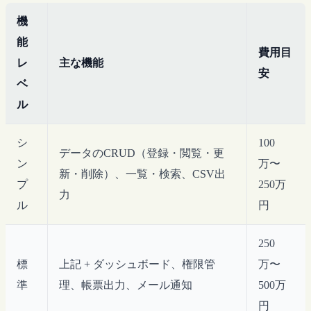
機
能
費用目
レ
主な機能
安
ベ
ル
シ
100
データのCRUD（登録・閲覧・更
ン
万〜
新・削除）、一覧・検索、CSV出
プ
250万
力
ル
円
250
標
上記 + ダッシュボード、権限管
万〜
準
理、帳票出力、メール通知
500万
円