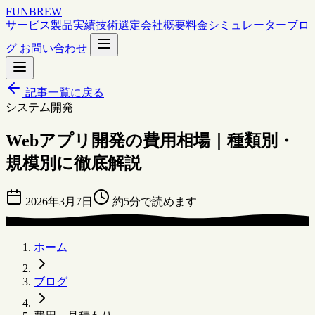
FUNBREW
サービス
製品
実績
技術選定
会社概要
料金シミュレーター
ブロ
グ
お問い合わせ
記事一覧に戻る
システム開発
Webアプリ開発の費用相場｜種類別・
規模別に徹底解説
2026年3月7日
約5分で読めます
ホーム
ブログ