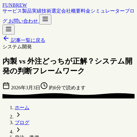
FUNBREW
サービス
製品
実績
技術選定
会社概要
料金シミュレーター
ブロ
グ
お問い合わせ
記事一覧に戻る
システム開発
内製 vs 外注どっちが正解？システム開
発の判断フレームワーク
2026年3月3日
約6分で読めます
ホーム
ブログ