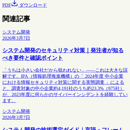
PDF
ダウンロード
関連記事
システム開発
2026年3月7日
システム開発のセキュリティ対策｜発注者が知る
べき要件と確認ポイント
「うちは小さい会社だから狙われない」——これは大きな誤
解です。IPA（情報処理推進機構）の「 2024年度 中小企業
における情報セキュリティ対策に関する実態調査 」による
と、調査対象の中小企業約4,191社のうち約23.3%（975社）
が、2023年度に何らかのサイバーインシデントを経験してい
ます。
システム開発
2026年3月7日
システム開発の技術選定ガイド｜言語・フレーム