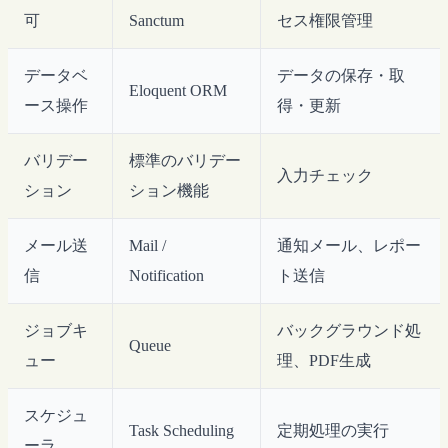
可
Sanctum
セス権限管理
データベ
データの保存・取
Eloquent ORM
ース操作
得・更新
バリデー
標準のバリデー
入力チェック
ション
ション機能
メール送
Mail /
通知メール、レポー
信
Notification
ト送信
ジョブキ
バックグラウンド処
Queue
ュー
理、PDF生成
スケジュ
Task Scheduling
定期処理の実行
ーラ