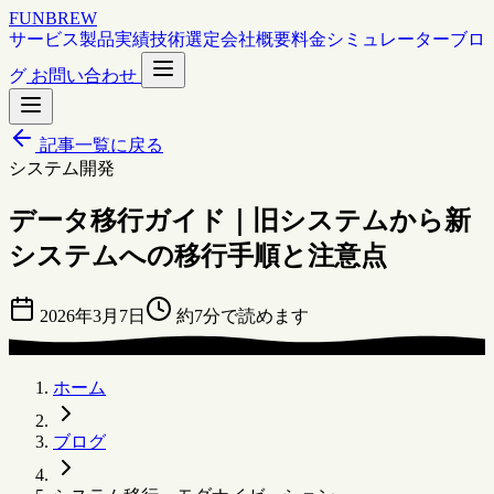
FUNBREW
サービス
製品
実績
技術選定
会社概要
料金シミュレーター
ブロ
グ
お問い合わせ
記事一覧に戻る
システム開発
データ移行ガイド｜旧システムから新
システムへの移行手順と注意点
2026年3月7日
約7分で読めます
ホーム
ブログ