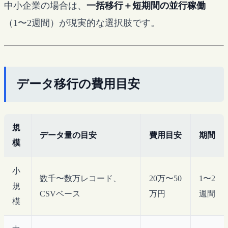
中小企業の場合は、
一括移行＋短期間の並行稼働
（1〜2週間）が現実的な選択肢です。
データ移行の費用目安
規
データ量の目安
費用目安
期間
模
小
数千〜数万レコード、
20万〜50
1〜2
規
CSVベース
万円
週間
模