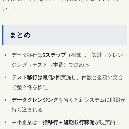
い。
まとめ
データ移行は
5ステップ
（棚卸し→設計→クレン
ジング→テスト→本番）で進める
テスト移行は最低2回
実施し、件数と金額の突合
で整合性を検証
データクレンジング
を省くと新システムに問題が
持ち込まれる
中小企業は
一括移行＋短期並行稼働
が現実的