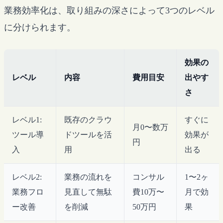
業務効率化は、取り組みの深さによって3つのレベル
に分けられます。
効果の
レベル
内容
費用目安
出やす
さ
レベル1:
既存のクラウ
すぐに
月0〜数万
ツール導
ドツールを活
効果が
円
入
用
出る
レベル2:
業務の流れを
コンサル
1〜2ヶ
業務フロ
見直して無駄
費10万〜
月で効
ー改善
を削減
50万円
果