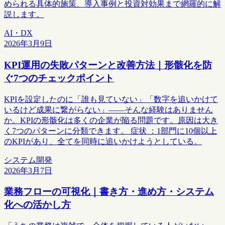
められる具体的施策、導入事例と投資対効果まで網羅的に解
説します。
AI・DX
2026年3月9日
KPI運用の失敗パターンと改善方法｜形骸化を防
ぐ7つのチェックポイント
KPIを設定したのに「誰も見ていない」「数字を追いかけて
いるけど成果に繋がらない」——そんな経験はありません
か。KPIの形骸化は多くの企業が陥る問題です。原因は大き
く7つのパターンに分類できます。 症状 ：1部門に10個以上
のKPIがあり、全てを同時に追いかけようとしている。
システム開発
2026年3月7日
業務フローの可視化｜書き方・進め方・システム
化への活かし方