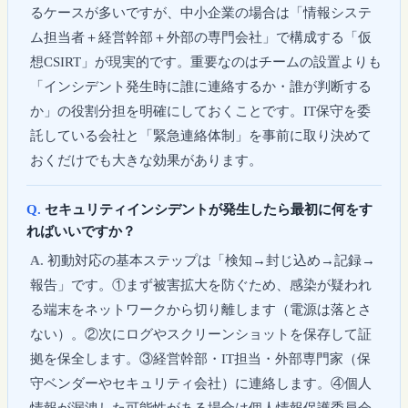
るケースが多いですが、中小企業の場合は「情報システ
ム担当者＋経営幹部＋外部の専門会社」で構成する「仮
想CSIRT」が現実的です。重要なのはチームの設置よりも
「インシデント発生時に誰に連絡するか・誰が判断する
か」の役割分担を明確にしておくことです。IT保守を委
託している会社と「緊急連絡体制」を事前に取り決めて
おくだけでも大きな効果があります。
セキュリティインシデントが発生したら最初に何をす
ればいいですか？
初動対応の基本ステップは「検知→封じ込め→記録→
報告」です。①まず被害拡大を防ぐため、感染が疑われ
る端末をネットワークから切り離します（電源は落とさ
ない）。②次にログやスクリーンショットを保存して証
拠を保全します。③経営幹部・IT担当・外部専門家（保
守ベンダーやセキュリティ会社）に連絡します。④個人
情報が漏洩した可能性がある場合は個人情報保護委員会