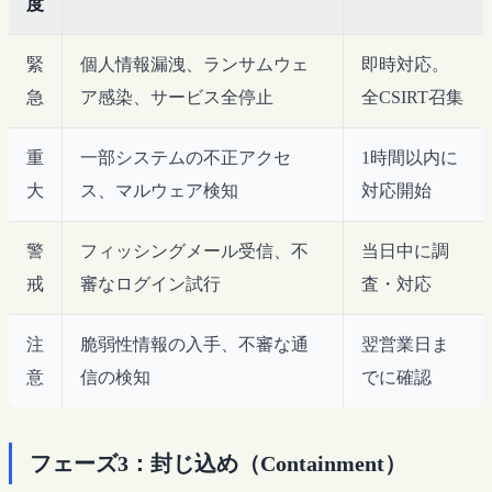
度
緊
個人情報漏洩、ランサムウェ
即時対応。
急
ア感染、サービス全停止
全CSIRT召集
重
一部システムの不正アクセ
1時間以内に
大
ス、マルウェア検知
対応開始
警
フィッシングメール受信、不
当日中に調
戒
審なログイン試行
査・対応
注
脆弱性情報の入手、不審な通
翌営業日ま
意
信の検知
でに確認
フェーズ3：封じ込め（Containment）