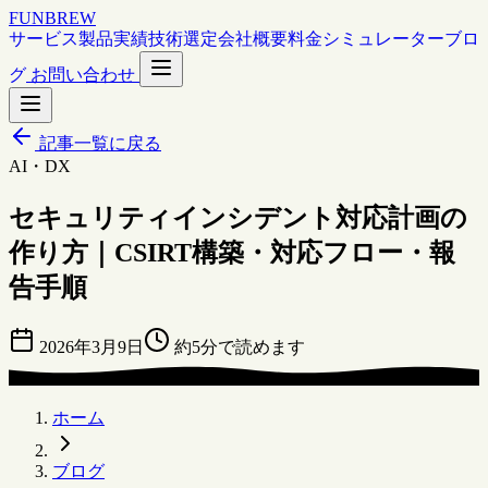
FUNBREW
サービス
製品
実績
技術選定
会社概要
料金シミュレーター
ブロ
グ
お問い合わせ
記事一覧に戻る
AI・DX
セキュリティインシデント対応計画の
作り方｜CSIRT構築・対応フロー・報
告手順
2026年3月9日
約5分で読めます
ホーム
ブログ