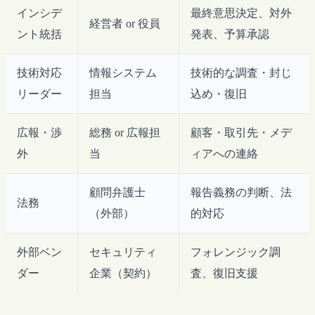
インシデ
最終意思決定、対外
経営者 or 役員
ント統括
発表、予算承認
技術対応
情報システム
技術的な調査・封じ
リーダー
担当
込め・復旧
広報・渉
総務 or 広報担
顧客・取引先・メデ
外
当
ィアへの連絡
顧問弁護士
報告義務の判断、法
法務
（外部）
的対応
外部ベン
セキュリティ
フォレンジック調
ダー
企業（契約）
査、復旧支援