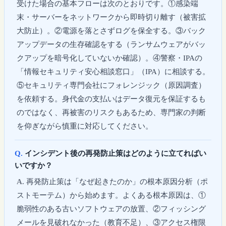
受けた場合の基本フローは次のとおりです。①感染端
末・サーバーをネットワークから即時切り離す（被害拡
大防止）。②電源を落とさずログを保全する。③バック
アップデータの生存確認をする（ランサムウェアがバッ
クアップを暗号化していないか確認）。④警察・IPAの
「情報セキュリティ安心相談窓口」（IPA）に相談する。
⑤セキュリティ専門会社にフォレンジック（原因調査）
を依頼する。身代金の支払いはデータ復元を保証するも
のではなく、再被害のリスクもあるため、専門家の判断
を仰ぎながら慎重に対応してください。
インシデント後の再発防止策はどのように立てればい
いですか？
再発防止策は「なぜ起きたのか」の根本原因分析（ポ
ストモーテム）から始めます。よくある根本原因は、①
脆弱性のある古いソフトウェアの放置、②フィッシング
メールを見破れなかった（教育不足）、③アクセス権限