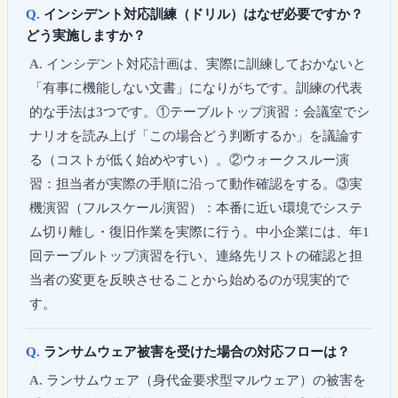
インシデント対応訓練（ドリル）はなぜ必要ですか？
どう実施しますか？
インシデント対応計画は、実際に訓練しておかないと
「有事に機能しない文書」になりがちです。訓練の代表
的な手法は3つです。①テーブルトップ演習：会議室でシ
ナリオを読み上げ「この場合どう判断するか」を議論す
る（コストが低く始めやすい）。②ウォークスルー演
習：担当者が実際の手順に沿って動作確認をする。③実
機演習（フルスケール演習）：本番に近い環境でシステ
ム切り離し・復旧作業を実際に行う。中小企業には、年1
回テーブルトップ演習を行い、連絡先リストの確認と担
当者の変更を反映させることから始めるのが現実的で
す。
ランサムウェア被害を受けた場合の対応フローは？
ランサムウェア（身代金要求型マルウェア）の被害を