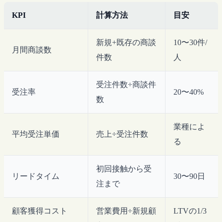
KPI
計算方法
目安
新規+既存の商談
10〜30件/
月間商談数
件数
人
受注件数÷商談件
受注率
20〜40%
数
業種によ
平均受注単価
売上÷受注件数
る
初回接触から受
リードタイム
30〜90日
注まで
顧客獲得コスト
営業費用÷新規顧
LTVの1/3