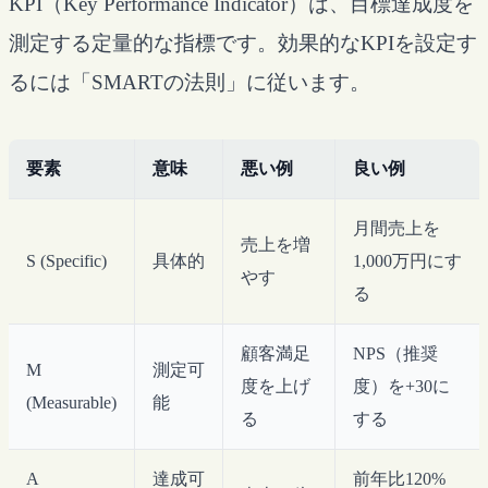
KPI（Key Performance Indicator）は、目標達成度を
測定する定量的な指標です。効果的なKPIを設定す
るには「SMARTの法則」に従います。
要素
意味
悪い例
良い例
月間売上を
売上を増
S (Specific)
具体的
1,000万円にす
やす
る
顧客満足
NPS（推奨
M
測定可
度を上げ
度）を+30に
(Measurable)
能
る
する
A
達成可
前年比120%