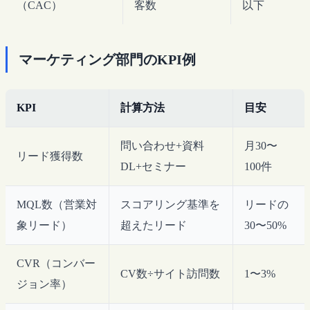
（CAC）
客数
以下
マーケティング部門のKPI例
KPI
計算方法
目安
問い合わせ+資料
月30〜
リード獲得数
DL+セミナー
100件
MQL数（営業対
スコアリング基準を
リードの
象リード）
超えたリード
30〜50%
CVR（コンバー
CV数÷サイト訪問数
1〜3%
ジョン率）