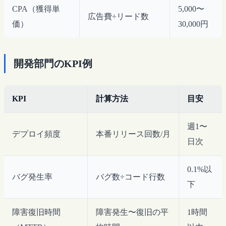
CPA（獲得単
5,000〜
広告費÷リード数
価）
30,000円
開発部門のKPI例
KPI
計算方法
目安
週1〜
デプロイ頻度
本番リリース回数/月
日次
0.1%以
バグ発生率
バグ数÷コード行数
下
障害復旧時間
障害発生〜復旧の平
1時間