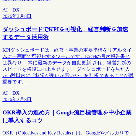
AI・DX
2026年3月8日
ダッシュボードでKPIを可視化｜経営判断を加速
するデータ活用術
KPIダッシュボードは、経営・事業の重要指標をリアルタイ
ムに一画面で可視化するツールです。Excelの月次報告書と
は異なり、 常に最新のデータが自動更新 され、経営判断の
スピードを格段に向上させます。 ダッシュボードを見た人
が 5秒以内に「状況が良いか悪いか」を判断 できることが最
重要です。
AI・DX
2026年3月8日
OKR導入の進め方｜Google流目標管理を中小企業
に導入するコツ
OKR（Objectives and Key Results）は、Googleやメルカリで