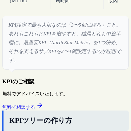
（MTTR）
均時間
以内
KPI設定で最も大切なのは「3〜5個に絞る」こと。
あれもこれもとKPIを増やすと、結局どれも中途半
端に。最重要KPI（North Star Metric）を1つ決め、
それを支えるサブKPIを2〜4個設定するのが理想で
す。
KPIのご相談
無料でアドバイスいたします。
無料で相談する
KPIツリーの作り方