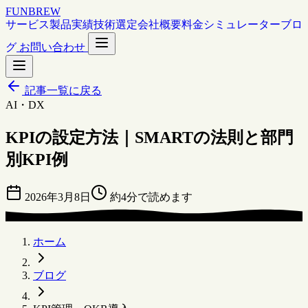
FUNBREW
サービス
製品
実績
技術選定
会社概要
料金シミュレーター
ブロ
グ
お問い合わせ
記事一覧に戻る
AI・DX
KPIの設定方法｜SMARTの法則と部門
別KPI例
2026年3月8日
約4分で読めます
ホーム
ブログ