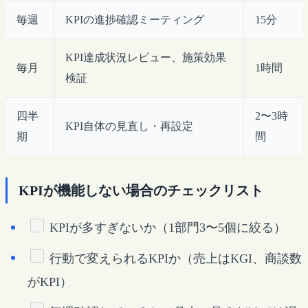
毎週
KPIの進捗確認ミーティング
15分
KPI達成状況レビュー、施策効果
毎月
1時間
検証
四半
2〜3時
KPI自体の見直し・再設定
期
間
KPIが機能しない場合のチェックリスト
KPIが多すぎないか（1部門3〜5個に絞る）
行動で変えられるKPIか（売上はKGI、商談数
がKPI）