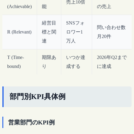
売上10倍
(Achievable)
能
の売上
経営目
SNSフォ
問い合わせ数
R (Relevant)
標と関
ロワー1
月20件
連
万人
T (Time-
期限あ
いつか達
2026年Q2まで
bound)
り
成する
に達成
部門別KPI具体例
営業部門のKPI例