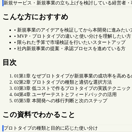
新規サービス・新規事業の立ち上げを検討している経営者・
こんな方におすすめ
•
新規事業のアイデアを検証してから本開発に進みたい
•
MVP・プロトタイプの違いと使い分けを理解したい方
•
限られた予算で市場検証を行いたいスタートアップ
•
社内新規事業の提案・承認プロセスを進めている方
目次
01
第1章 なぜプロトタイプが新規事業の成功率を高める
02
第2章 プロトタイプの種類と適切な選択方法
03
第3章 低コストで作るプロトタイプの実践テクニック
04
第4章 ユーザーテストとフィードバックの活用
05
第5章 本開発への移行判断と次のステップ
この資料でわかること
プロトタイプの種類と目的に応じた使い分け